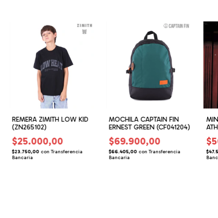
REMERA ZIMITH LOW KID
MOCHILA CAPTAIN FIN
MIN
(ZN265102)
ERNEST GREEN (CF041204)
ATH
(47
$25.000,00
$69.900,00
$5
$23.750,00
con
Transferencia
$66.405,00
con
Transferencia
$47.
Bancaria
Bancaria
Banc