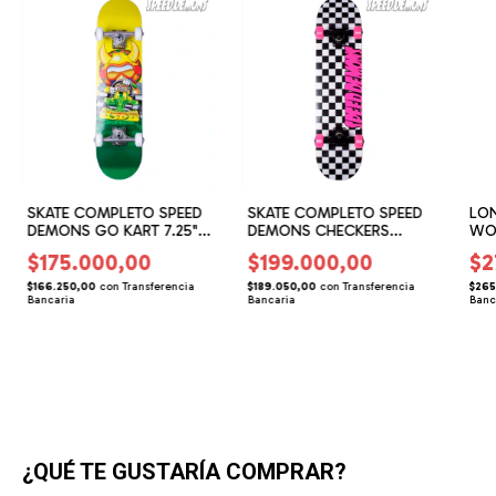
SKATE COMPLETO SPEED
SKATE COMPLETO SPEED
LO
DEMONS GO KART 7.25"
DEMONS CHECKERS
WO
(BD067702)
COMPLETE BLK/PINK 7.75
WO
$175.000,00
$199.000,00
$2
(BD057701)
(WO
$166.250,00
con
Transferencia
$189.050,00
con
Transferencia
$265
Bancaria
Bancaria
Banc
¿QUÉ TE GUSTARÍA COMPRAR?