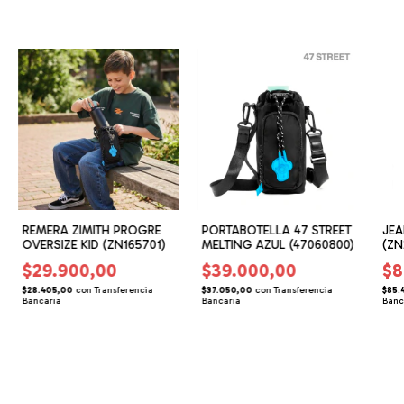
REMERA ZIMITH PROGRE
PORTABOTELLA 47 STREET
JEA
OVERSIZE KID (ZN165701)
MELTING AZUL (47060800)
(ZN
$29.900,00
$39.000,00
$8
$28.405,00
con
Transferencia
$37.050,00
con
Transferencia
$85.
Bancaria
Bancaria
Banc