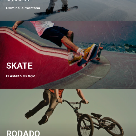
Dominá la montaña
SKATE
El asfalto es tuyo
RODADO