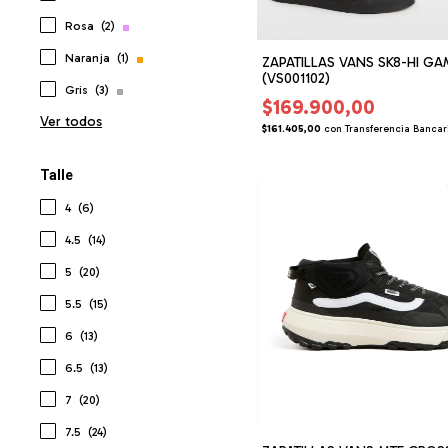
Rosa
(2)
Naranja
(1)
ZAPATILLAS VANS SK8-HI G
(VS001102)
Gris
(3)
$169.900,00
Ver todos
$161.405,00
con
Transferencia Bancar
Talle
4
(6)
4.5
(14)
5
(20)
5.5
(15)
6
(13)
6.5
(13)
7
(20)
7.5
(24)