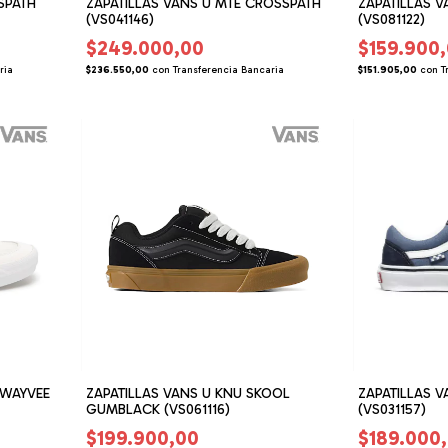
SPATH
ZAPATILLAS VANS U MTE CROSSPATH
ZAPATILLAS 
(VS041146)
(VS081122)
$249.000,00
$159.900
ria
$236.550,00
con
Transferencia Bancaria
$151.905,00
con
T
 WAYVEE
ZAPATILLAS VANS U KNU SKOOL
ZAPATILLAS V
GUMBLACK (VS061116)
(VS031157)
$199.900,00
$189.000