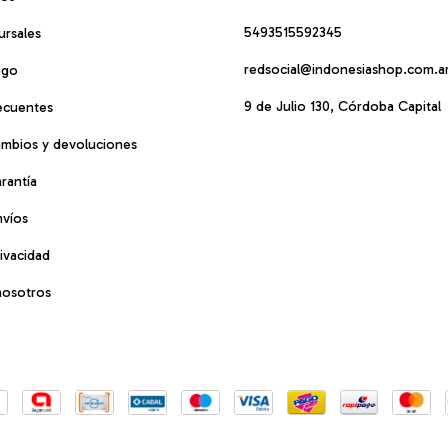
5493515592345
ursales
redsocial@indonesiashop.com.a
ago
9 de Julio 130, Córdoba Capital
ecuentes
cambios y devoluciones
arantía
nvíos
rivacidad
nosotros