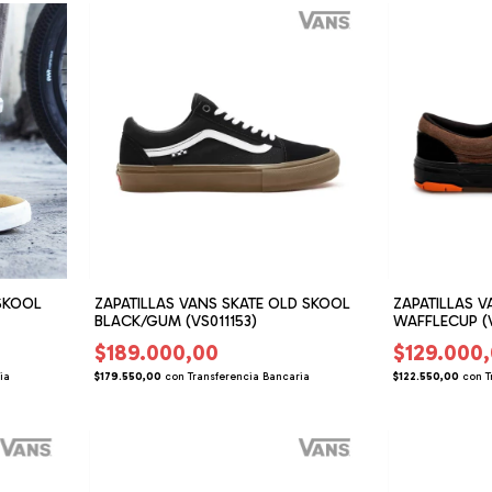
SKOOL
ZAPATILLAS VANS SKATE OLD SKOOL
ZAPATILLAS V
BLACK/GUM (VS011153)
WAFFLECUP (V
$189.000,00
$129.000
ia
$179.550,00
con
Transferencia Bancaria
$122.550,00
con
T