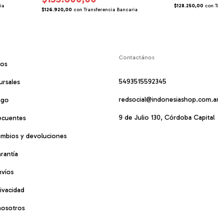
ia
$128.250,00
con
T
$126.920,00
con
Transferencia Bancaria
Contactános
mos
5493515592345
ursales
redsocial@indonesiashop.com.a
ago
9 de Julio 130, Córdoba Capital
ecuentes
cambios y devoluciones
arantía
nvíos
rivacidad
nosotros