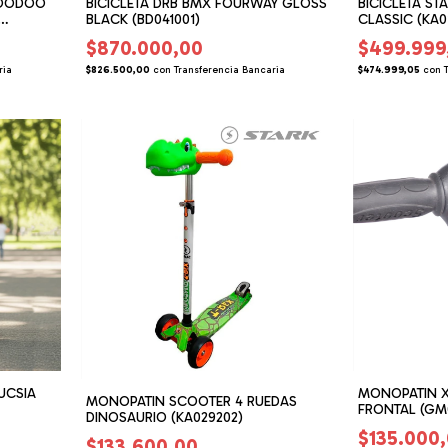
OODOO
BICICLETA DRB BMX FOURWAY GLOSS
BICICLETA ST
BLACK (BD041001)
CLASSIC (KA0
$870.000,00
$499.999
ria
$826.500,00
con
Transferencia Bancaria
$474.999,05
con
UCSIA
MONOPATIN 
MONOPATIN SCOOTER 4 RUEDAS
FRONTAL (GM
DINOSAURIO (KA029202)
$135.000
$133.600,00