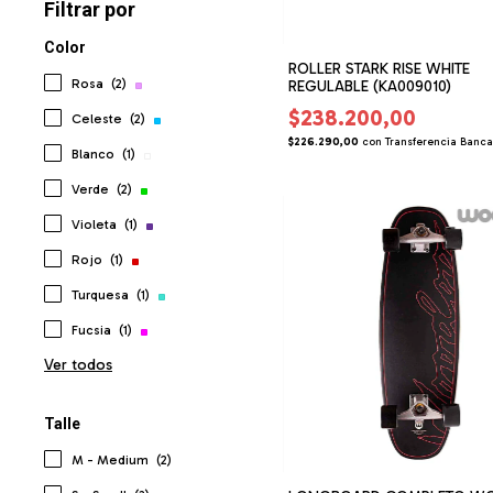
Filtrar por
Color
ROLLER STARK RISE WHITE
Rosa
(2)
REGULABLE (KA009010)
$238.200,00
Celeste
(2)
$226.290,00
con
Transferencia Banca
Blanco
(1)
Verde
(2)
Violeta
(1)
Rojo
(1)
Turquesa
(1)
Fucsia
(1)
Ver todos
Talle
M - Medium
(2)