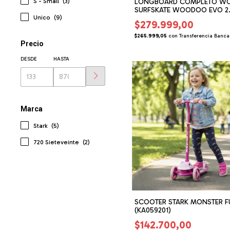
S - Small
(3)
LONGBOARD COMPLETO W
SURFSKATE WOODOO EVO 2
Unico
(9)
(WO058702)
$279.999,00
$265.999,05
con
Transferencia Banca
Precio
DESDE
HASTA
Marca
Stark
(5)
720 Sieteveinte
(2)
SCOOTER STARK MONSTER F
(KA059201)
$142.700,00