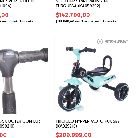
ARK SPORT ROD 28
SCOOTER STARK MONSTER
11004)
TURQUESA (KA059202)
,00
$142.700,00
Transferencia Bancaria
$135.565,00
con
Transferencia Bancaria
X-SCOOTER CON LUZ
TRICICLO HYPPER MOTO FUCSIA
099210)
(KA029210)
,00
$209.999,00