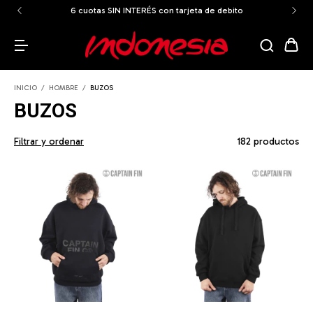
ENVÍOS GRATIS A TODO EL PAÍS a partir de los $159.999
INICIO
/
HOMBRE
/
BUZOS
BUZOS
Filtrar y ordenar
182 productos