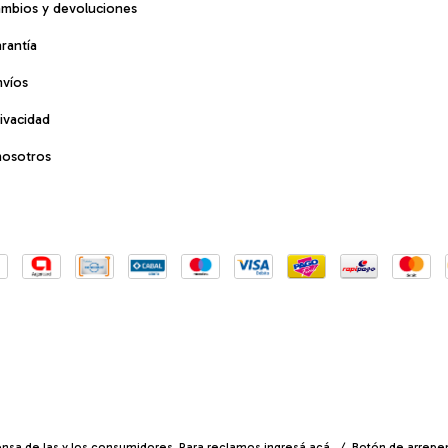
cambios y devoluciones
arantía
nvíos
rivacidad
nosotros
nsa de las y los consumidores. Para reclamos
ingresá acá.
/
Botón de arrepe