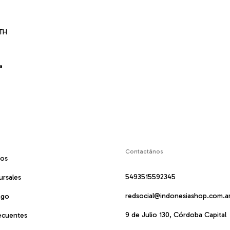
TH
ia
Contactános
mos
5493515592345
ursales
redsocial@indonesiashop.com.a
ago
9 de Julio 130, Córdoba Capital
ecuentes