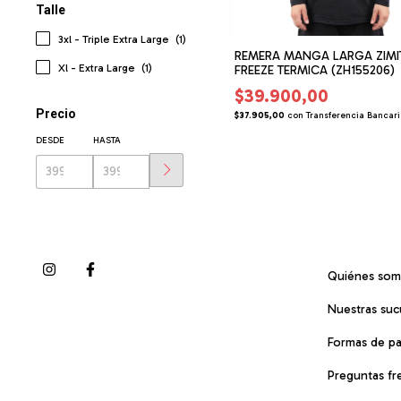
Talle
3xl - Triple Extra Large
(1)
REMERA MANGA LARGA ZIMI
Xl - Extra Large
(1)
FREEZE TERMICA (ZH155206)
$39.900,00
Precio
$37.905,00
con
Transferencia Bancar
DESDE
HASTA
Quiénes so
Nuestras suc
Formas de p
Preguntas fr