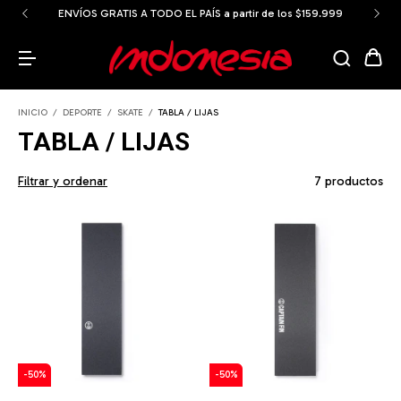
ENVÍOS GRATIS A TODO EL PAÍS a partir de los $159.999
INICIO
/
DEPORTE
/
SKATE
/
TABLA / LIJAS
TABLA / LIJAS
Filtrar y ordenar
7 productos
-
50
%
-
50
%