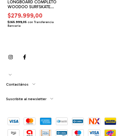
LONGBOARD COMPLETO
WOODOO SURFSKATE
WOODOO EVO 2
$279.999,00
(WO058702)
$265.999,05
con
Transferencia
Bancaria
Contactános
Suscribite al newsletter