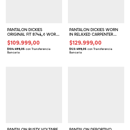
PANTALON DICKIES
PANTALON DICKIES WORN
ORIGINAL FIT 874â„¢ WORK
IN RELAXED CARPENTER
PANT (DS162202)
DUCK PANT (DS162203)
$109.999,00
$129.999,00
$104.499,05
con
Transferencia
$123.499,05
con
Transferencia
Bancaria
Bancaria
PANTALON RUSTY VOLTAIRE
PANTALON DEPORTIVO