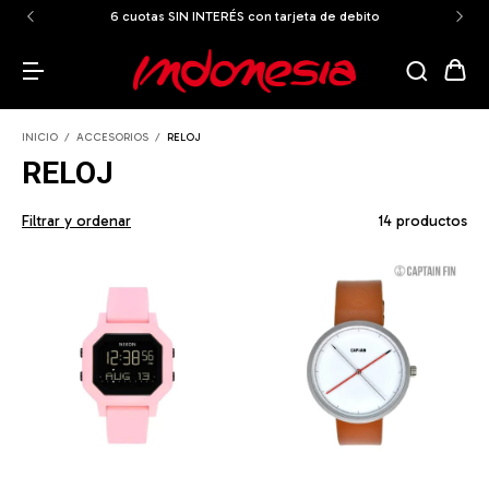
on tarjeta de debito
ENVÍOS GRATIS A TODO EL PAÍS a par
INICIO
/
ACCESORIOS
/
RELOJ
RELOJ
Filtrar y ordenar
14 productos