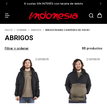
ENVÍOS GRATIS A TODO EL PAÍS a partir de los $159.999
INICIO
/
HOMBRE
/
ABRIGOS
/
BREADCRUMBS.CAMPERAS-DE-NIEVE1
ABRIGOS
Filtrar y ordenar
88 productos