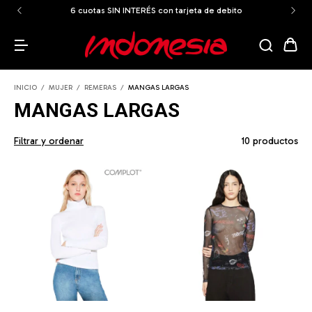
eta de debito
ENVÍOS GRATIS A TODO EL PAÍS a partir de 
INICIO
/
MUJER
/
REMERAS
/
MANGAS LARGAS
MANGAS LARGAS
Filtrar y ordenar
10 productos