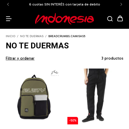
6 cuotas SIN INTERÉS con tarjeta de debito
INICIO
/
NO TE DUERMAS
/
BREADCRUMBS.CAMISAS5
NO TE DUERMAS
Filtrar y ordenar
3 productos
-
50
%