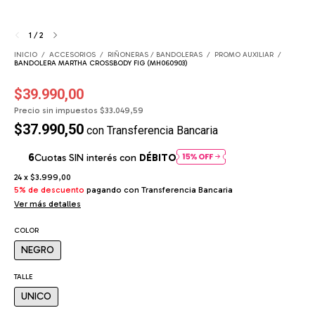
1
/
2
INICIO
/
ACCESORIOS
/
RIÑONERAS / BANDOLERAS
/
PROMO AUXILIAR
/
BANDOLERA MARTHA CROSSBODY FIG (MH060903)
$39.990,00
Precio sin impuestos
$33.049,59
$37.990,50
con
Transferencia Bancaria
Cuotas SIN interés con
DÉBITO
24
x
$3.999,00
5% de descuento
pagando con Transferencia Bancaria
Ver más detalles
COLOR
NEGRO
TALLE
UNICO