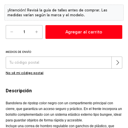
MEDIOS DE ENVÍO
Cambiar CP
Entregas para el CP:
No sé mi código postal
Descripción
Bandolera de ripstop color negro con un compartimento principal con
cierre, que garantiza un acceso seguro y práctico. En el frente incorpora un
bolsillo complementado con un sistema elástico externo tipo bungee, ideal
para guardar objetos de forma rápida y accesible.
Incluye una correa de hombro regulable con ganchos de plástico, que