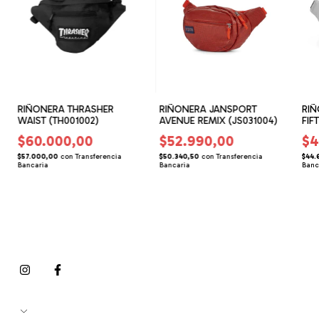
RIÑONERA THRASHER
RIÑONERA JANSPORT
RIÑ
WAIST (TH001002)
AVENUE REMIX (JS031004)
FIF
$60.000,00
$52.990,00
$4
$57.000,00
con
Transferencia
$50.340,50
con
Transferencia
$44.
Bancaria
Bancaria
Banc