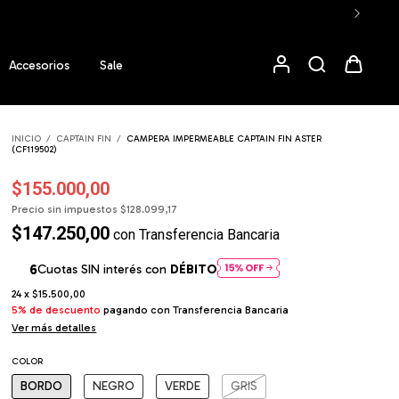
Accesorios
Sale
INICIO
/
CAPTAIN FIN
/
CAMPERA IMPERMEABLE CAPTAIN FIN ASTER
(CF119502)
$155.000,00
Precio sin impuestos
$128.099,17
$147.250,00
con
Transferencia Bancaria
Cuotas SIN interés con
DÉBITO
24
x
$15.500,00
5% de descuento
pagando con Transferencia Bancaria
Ver más detalles
COLOR
BORDO
NEGRO
VERDE
GRIS