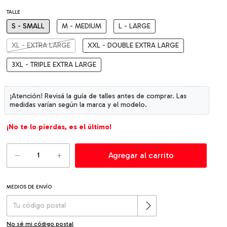
TALLE
S - SMALL
M - MEDIUM
L - LARGE
XL - EXTRA LARGE
XXL - DOUBLE EXTRA LARGE
3XL - TRIPLE EXTRA LARGE
¡No te lo pierdas, es el último!
MEDIOS DE ENVÍO
Cambiar CP
Entregas para el CP:
No sé mi código postal