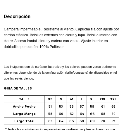
Descripción
Campera impermeable. Resistente al viento. Capucha fija con ajuste por
cordón elástico. Bolsillos externos con cierre y tapa. Bolsillo interno con
cierre. Acceso frontal: cierre y cartera con velcro. Ajuste interior en
dobladillo por cordón. 100% Poliéster.
Las imágenes son de carácter ilustrativo y los colores pueden verse sutilmente
diferentes dependiendo de la configuración (brillo/contraste) del dispositivo en el
que las estés viendo.
GUIA DE TALLES
TALLE
XS
S
M
L
XL
2XL
3XL
Ancho Pecho
51
53
55
57
59
61
63
Largo Manga
58
60
62
64
66
68
70
Largo Total
63
64
66
68
69
70
71
* Todas las medidas están expresadas en centímetros y fueron tomadas con