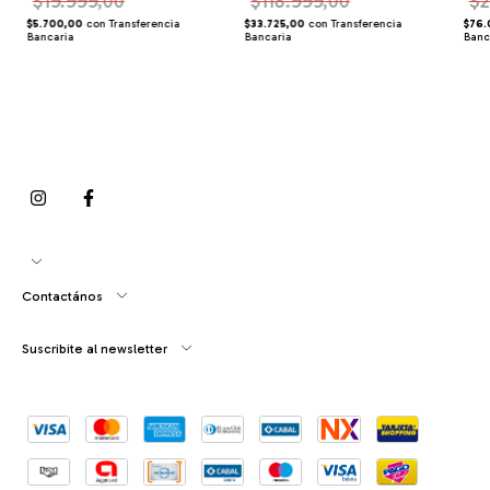
$19.999,00
$118.999,00
$2
$5.700,00
con
Transferencia
$33.725,00
con
Transferencia
$76.
Bancaria
Bancaria
Banc
Contactános
Suscribite al newsletter