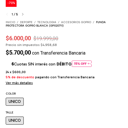
-
70
%
1
/
5
INICIO
/
DEPORTE
/
TECNOLOGIA
/
ACCESORIOS GOPRO
/
FUNDA
PROTECTORA GOPRO BLANCA (GP020711)
$6.000,00
$19.999,00
Precio sin impuestos
$4.958,68
$5.700,00
con
Transferencia Bancaria
Cuotas SIN interés con
DÉBITO
24
x
$600,00
5% de descuento
pagando con Transferencia Bancaria
Ver más detalles
COLOR
UNICO
TALLE
UNICO