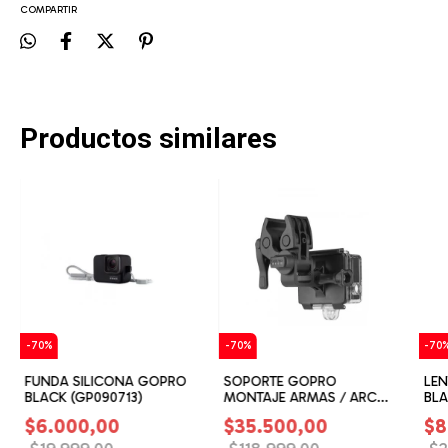
COMPARTIR
Productos similares
-
70
%
-
70
%
-
70
FUNDA SILICONA GOPRO
SOPORTE GOPRO
LEN
BLACK (GP090713)
MONTAJE ARMAS / ARCO
BLA
(GP080825)
$6.000,00
$35.500,00
$8