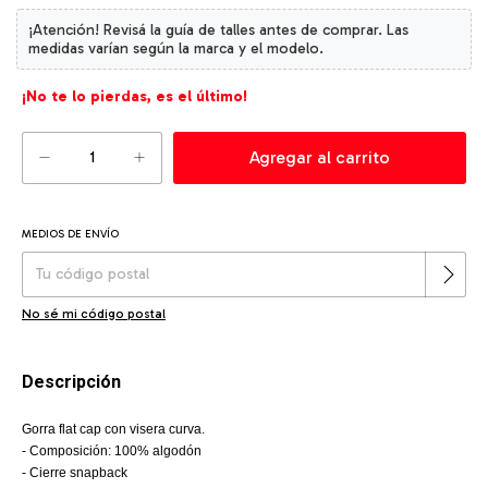
¡No te lo pierdas, es el último!
MEDIOS DE ENVÍO
Cambiar CP
Entregas para el CP:
No sé mi código postal
Descripción
Gorra flat cap con visera curva.
- Composición: 100% algodón
- Cierre snapback