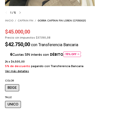
1
/
5
INICIO
/
CAPTAIN FIN
/
GORRA CAPTAIN FIN LOREN (CF050021)
$45.000,00
Precio sin impuestos
$37.190,08
$42.750,00
con
Transferencia Bancaria
Cuotas SIN interés con
DÉBITO
24
x
$4.500,00
5% de descuento
pagando con Transferencia Bancaria
Ver más detalles
COLOR
BEIGE
TALLE
UNICO