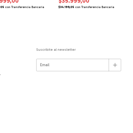
.999,00
$35.999,00
$
,05
con
Transferencia Bancaria
$34.199,05
con
Transferencia Bancaria
Suscribite al newsletter
r