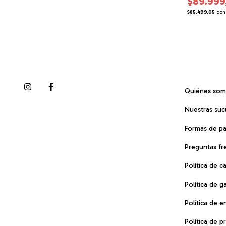
$22.999,00
$89.999
erencia Bancaria
$21.849,05
con
Transferencia Bancaria
$85.499,05
con
Quiénes so
Nuestras suc
Formas de p
Preguntas fr
Política de 
Política de g
Política de e
Política de p