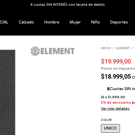
6 cuotas SIN INTERÉS con tarjeta de debito
CIAL
Calzado
Hombre
Mujer
Niño
Deportes
INICIO
/
ELEMENT
/
$19.999,00
Precio sin impuest
$18.999,05
c
Cuotas SIN i
24
x
$1.999,90
5% de descuento
pa
Ver más detalles
COLOR
UNICO