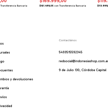
,00
$169.999,00
$119
Transferencia Bancaria
$161.499,05
con
Transferencia Bancaria
$113.999
Contactános
mos
5493515592345
ursales
redsocial@indonesiashop.com.a
ago
9 de Julio 130, Córdoba Capital
ecuentes
cambios y devoluciones
arantía
nvíos
rivacidad