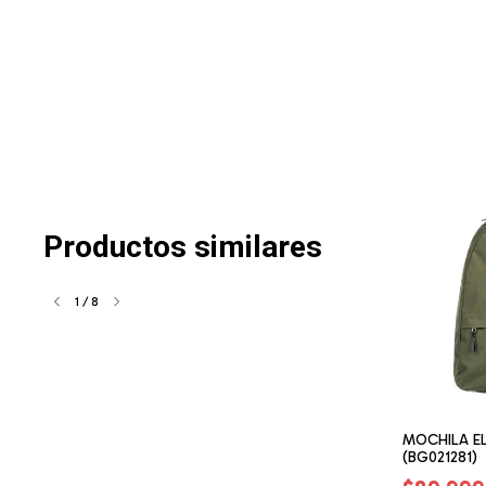
Productos similares
1
/
8
ENTAL WALLE M
BILLETERA ELEMENT ELEMENTAL
MOCHILA E
(ET090405)
(BG021281)