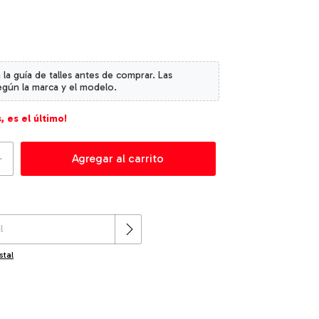
, es el último!
Cambiar CP
:
stal