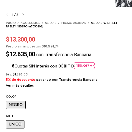
1
/
2
INICIO
/
ACCESORIOS
/
MEDIAS
/
PROMO AUXILIAR
/
MEDIAS 47 STREET
PASLEY NEGRO (47050206)
$13.300,00
Precio sin impuestos
$10.991,74
$12.635,00
con
Transferencia Bancaria
Cuotas SIN interés con
DÉBITO
24
x
$1.330,00
5% de descuento
pagando con Transferencia Bancaria
Ver más detalles
COLOR
NEGRO
TALLE
UNICO