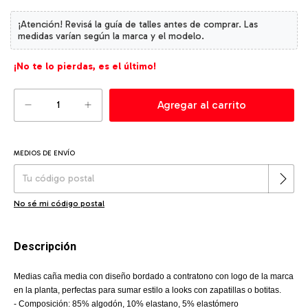
¡No te lo pierdas, es el último!
MEDIOS DE ENVÍO
Cambiar CP
Entregas para el CP:
No sé mi código postal
Descripción
Medias caña media con diseño bordado a contratono con logo de la marca
en la planta, perfectas para sumar estilo a looks con zapatillas o botitas.
- Composición: 85% algodón, 10% elastano, 5% elastómero