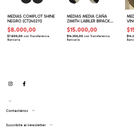
MEDIAS COMPLOT SHINE
MEDIAS MEDIA CAÑA
MED
NEGRO (CT240211)
ZIMITH LABILER BIPACK
VIN
(ZH060204)
$8.000,00
$15.000,00
$1
$7.600,00
con
Transferencia
$14.250,00
con
Transferencia
$14.
Bancaria
Bancaria
Banc
Contactános
Suscribite al newsletter