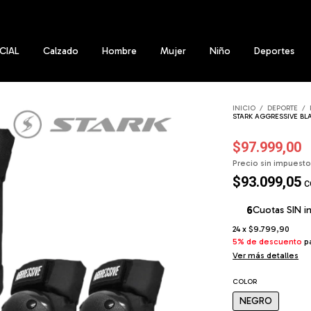
ENVÍOS GRATIS A TODO EL PAÍS a partir de los $159.999
CIAL
Calzado
Hombre
Mujer
Niño
Deportes
INICIO
/
DEPORTE
/
STARK AGGRESSIVE BLA
$97.999,00
Precio sin impuest
$93.099,05
c
Cuotas SIN i
24
x
$9.799,90
5% de descuento
pa
Ver más detalles
COLOR
NEGRO