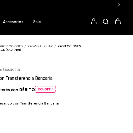
Accesorios
Sale
PROTECCIONES
/
PROMO AUXILIAR
/
PROTECCIONES
CK (KA047101)
os
$80.990,91
on
Transferencia Bancaria
nterés con
DÉBITO
gando con Transferencia Bancaria