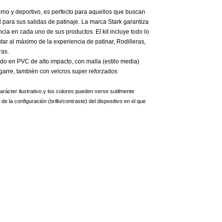
no y deportivo, es perfecto para aquellos que buscan
 para sus salidas de patinaje. La marca Stark garantiza
ncia en cada uno de sus productos. El kit incluye todo lo
tar al máximo de la experiencia de patinar, Rodilleras,
as.
o en PVC de alto impacto, con malla (estilo media)
agarre, también con velcros super reforzados
rácter ilustrativo y los colores pueden verse sutilmente
e la configuración (brillo/contraste) del dispositivo en el que