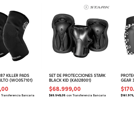
87 KILLER PADS
SET DE PROTECCIONES STARK
PROTE
ULTO (WO057101)
BLACK KID (KA028001)
GEAR 
(BD047
,00
$68.999,00
$170
n
Transferencia Bancaria
$65.549,05
con
Transferencia Bancaria
$161.975