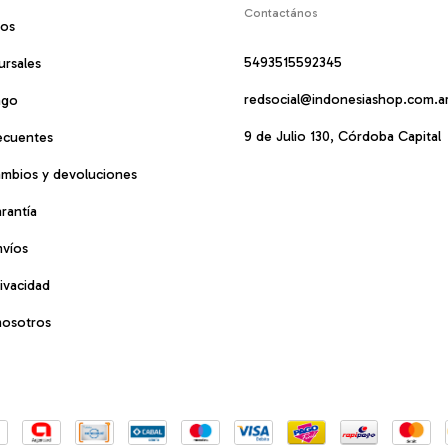
Contactános
mos
5493515592345
ursales
redsocial@indonesiashop.com.a
ago
9 de Julio 130, Córdoba Capital
ecuentes
cambios y devoluciones
arantía
nvíos
rivacidad
nosotros