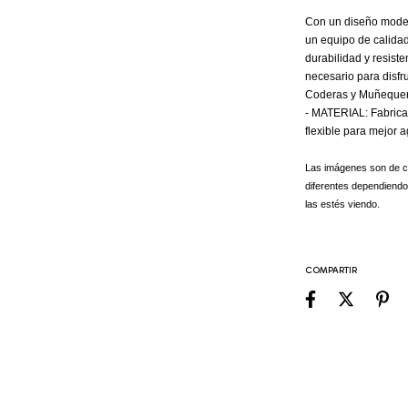
Con un diseño moder
un equipo de calidad
durabilidad y resiste
necesario para disfru
Coderas y Muñequer
- MATERIAL: Fabricad
flexible para mejor 
Las imágenes son de ca
diferentes dependiendo d
las estés viendo.
COMPARTIR