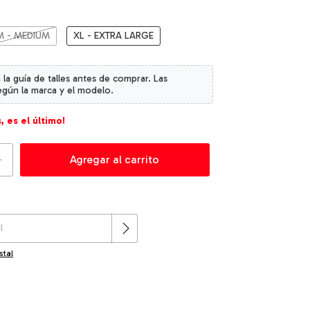
M - MEDIUM
XL - EXTRA LARGE
, es el último!
Cambiar CP
:
stal