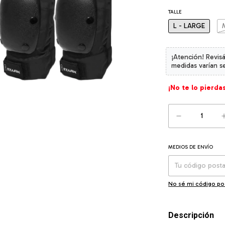
TALLE
L - LARGE
¡No te lo pierdas
MEDIOS DE ENVÍO
Entregas para el CP
No sé mi código po
Descripción