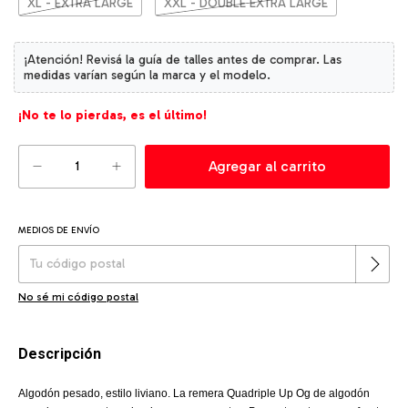
XL - EXTRA LARGE
XXL - DOUBLE EXTRA LARGE
¡No te lo pierdas, es el último!
MEDIOS DE ENVÍO
Cambiar CP
Entregas para el CP:
No sé mi código postal
Descripción
Algodón pesado, estilo liviano. La remera Quadriple Up Og de algodón