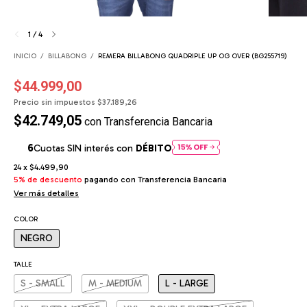
1
/
4
INICIO
/
BILLABONG
/
REMERA BILLABONG QUADRIPLE UP OG OVER (BG255719)
$44.999,00
Precio sin impuestos
$37.189,26
$42.749,05
con
Transferencia Bancaria
Cuotas SIN interés con
DÉBITO
24
x
$4.499,90
5% de descuento
pagando con Transferencia Bancaria
Ver más detalles
COLOR
NEGRO
TALLE
S - SMALL
M - MEDIUM
L - LARGE