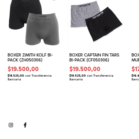
BOXER ZIMITH KOLF BI-
BOXER CAPTAIN FIN TARS
BOX
PACK (ZH050306)
BI-PACK (CF050306)
MUR
$19.500,00
$19.500,00
$1
$18.525,00
con
Transferencia
$18.525,00
con
Transferencia
$16.
Bancaria
Bancaria
Banc