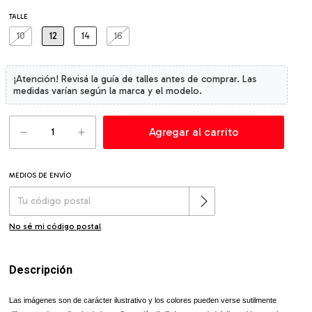
TALLE
10
12
14
16
MEDIOS DE ENVÍO
Cambiar CP
Entregas para el CP:
No sé mi código postal
Descripción
Las imágenes son de carácter ilustrativo y los colores pueden verse sutilmente