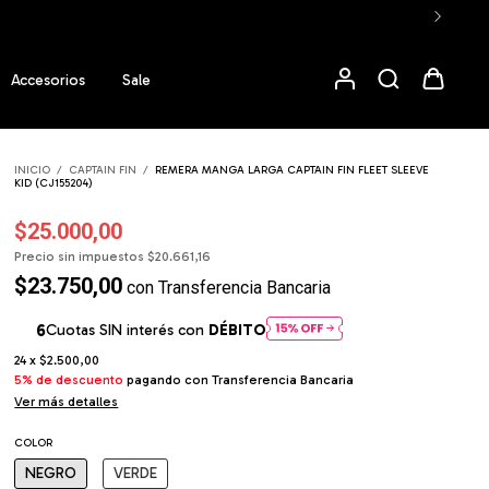
Accesorios
Sale
INICIO
/
CAPTAIN FIN
/
REMERA MANGA LARGA CAPTAIN FIN FLEET SLEEVE
KID (CJ155204)
$25.000,00
Precio sin impuestos
$20.661,16
$23.750,00
con
Transferencia Bancaria
Cuotas SIN interés con
DÉBITO
24
x
$2.500,00
5% de descuento
pagando con Transferencia Bancaria
Ver más detalles
COLOR
NEGRO
VERDE