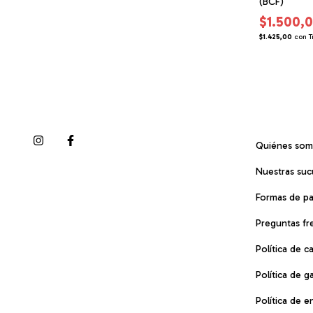
ZH060201)
CINDER TRIPACK (ZH060216)
(BCF)
$16.000,00
$1.500,
erencia Bancaria
$15.200,00
con
Transferencia Bancaria
$1.425,00
con
T
Quiénes so
Nuestras suc
Formas de p
Preguntas fr
Política de 
Política de g
Política de e