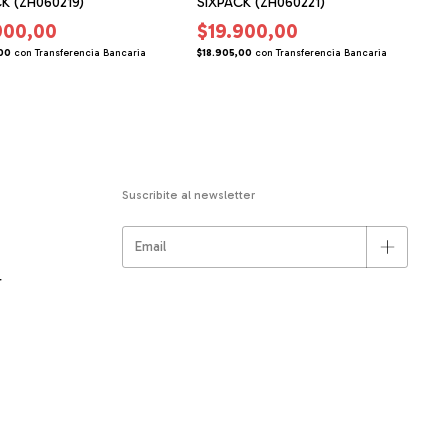
K (ZH060219)
SIXPACK (ZH060221)
900,00
$19.900,00
$
00
con
Transferencia Bancaria
$18.905,00
con
Transferencia Bancaria
Suscribite al newsletter
r