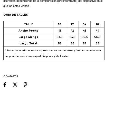
diferentes dependiendo de la configuración (brillo/contraste) del dispositivo en el
que las estés viendo.
GUIA DE TALLES
TALLE
10
12
14
16
Ancho Pecho
41
42
43
44
Largo Manga
53.5
54.5
55.5
56.5
Largo Total
55
56
57
58
* Todas las medidas están expresadas en centímetros y fueron tomadas con
las prendas sobre una superficie plana y de frente.
COMPARTIR