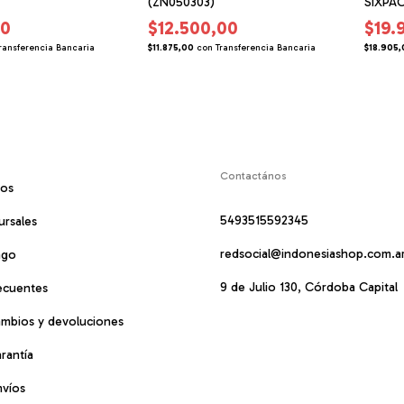
(ZN050303)
SIXPAC
00
$12.500,00
$19.
ransferencia Bancaria
$11.875,00
con
Transferencia Bancaria
$18.905,
Contactános
mos
5493515592345
ursales
redsocial@indonesiashop.com.a
ago
9 de Julio 130, Córdoba Capital
ecuentes
cambios y devoluciones
arantía
nvíos