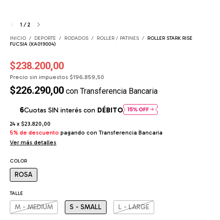
1
/
2
INICIO
/
DEPORTE
/
RODADOS
/
ROLLER / PATINES
/
ROLLER STARK RISE
FUCSIA (KA019004)
$238.200,00
Precio sin impuestos
$196.859,50
$226.290,00
con
Transferencia Bancaria
Cuotas SIN interés con
DÉBITO
24
x
$23.820,00
5% de descuento
pagando con Transferencia Bancaria
Ver más detalles
COLOR
ROSA
TALLE
M - MEDIUM
S - SMALL
L - LARGE