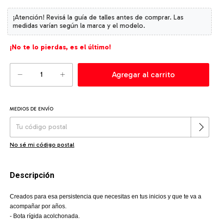
¡No te lo pierdas, es el último!
MEDIOS DE ENVÍO
Cambiar CP
Entregas para el CP:
No sé mi código postal
Descripción
Creados para esa persistencia que necesitas en tus inicios y que te va a
acompañar por años.
- Bota rígida acolchonada.