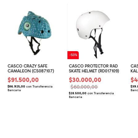
-
50
%
CASCO CRAZY SAFE
CASCO PROTECTOR RAD
CAS
CAMALEON (CS087107)
SKATE HELMET (RD017109)
KAL
(KA
$91.500,00
$30.000,00
$4
$60.000,00
$86.925,00
con
Transferencia
$39.
Bancaria
Banc
$28.500,00
con
Transferencia
Bancaria