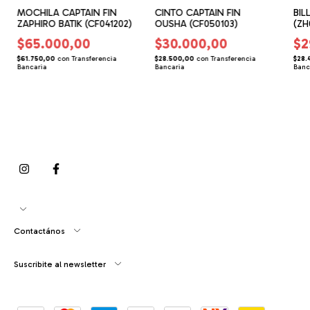
MOCHILA CAPTAIN FIN
CINTO CAPTAIN FIN
BIL
ZAPHIRO BATIK (CF041202)
OUSHA (CF050103)
(ZH
$65.000,00
$30.000,00
$2
$61.750,00
con
Transferencia
$28.500,00
con
Transferencia
$28.
Bancaria
Bancaria
Banc
Contactános
Suscribite al newsletter