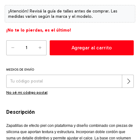
¡No te lo pierdas, es el último!
MEDIOS DE ENVÍO
Cambiar CP
Entregas para el CP:
No sé mi código postal
Descripción
Zapatillas de efecto piel con plataforma y diseño combinado con piezas de
silicona que aportan textura y estructura. Incorporan doble cordón que
suma un detalle distintivo y permite ajustar el calce. La base con volumen