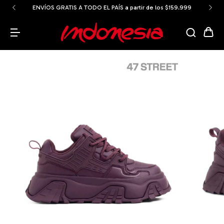
ENVÍOS GRATIS A TODO EL PAÍS a partir de los $159.999