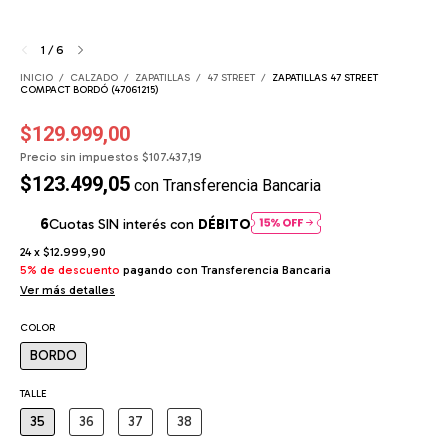
1
/
6
INICIO
/
CALZADO
/
ZAPATILLAS
/
47 STREET
/
ZAPATILLAS 47 STREET
COMPACT BORDÓ (47061215)
$129.999,00
Precio sin impuestos
$107.437,19
$123.499,05
con
Transferencia Bancaria
Cuotas SIN interés con
DÉBITO
24
x
$12.999,90
5% de descuento
pagando con Transferencia Bancaria
Ver más detalles
COLOR
BORDO
TALLE
35
36
37
38