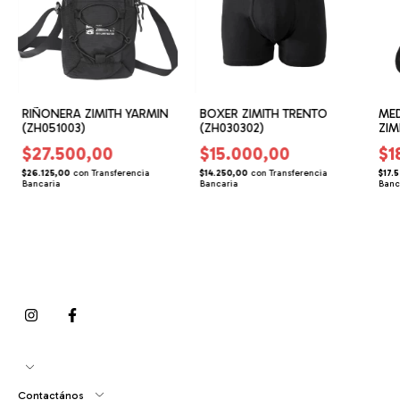
RIÑONERA ZIMITH YARMIN
BOXER ZIMITH TRENTO
MED
(ZH051003)
(ZH030302)
ZIM
(ZH
$27.500,00
$15.000,00
$1
$26.125,00
con
Transferencia
$14.250,00
con
Transferencia
$17.
Bancaria
Bancaria
Banc
Contactános