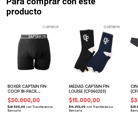
Para comprar con este
producto
BOXER CAPTAIN FIN
MEDIAS CAPTAIN FIN
CIN
COOP BI-PACK
LOUISE (CF060203)
(CF
(CF050304)
$30.000,00
$15.000,00
$3
$28.500,00
con
Transferencia
$14.250,00
con
Transferencia
$28.
Bancaria
Bancaria
Banc