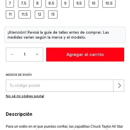
7
7.5
8
8.5
9
9.5
10
10.5
11
11.5
12
13
MEDIOS DE ENVÍO
Cambiar CP
Entregas para el CP:
No sé mi código postal
Descripción
Para un estilo en el que puedas confiar, las zapatillas Chuck Taylor All Star