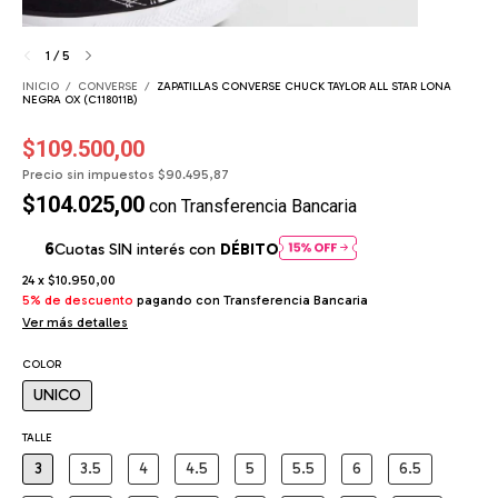
1
/
5
INICIO
/
CONVERSE
/
ZAPATILLAS CONVERSE CHUCK TAYLOR ALL STAR LONA
NEGRA OX (C118011B)
$109.500,00
Precio sin impuestos
$90.495,87
$104.025,00
con
Transferencia Bancaria
Cuotas SIN interés con
DÉBITO
24
x
$10.950,00
5% de descuento
pagando con Transferencia Bancaria
Ver más detalles
COLOR
UNICO
TALLE
3
3.5
4
4.5
5
5.5
6
6.5