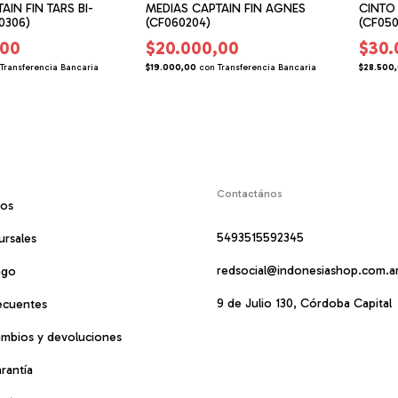
IN FIN TARS BI-
MEDIAS CAPTAIN FIN AGNES
CINTO
0306)
(CF060204)
(CF050
,00
$20.000,00
$30.
Transferencia Bancaria
$19.000,00
con
Transferencia Bancaria
$28.500
Contactános
mos
5493515592345
ursales
redsocial@indonesiashop.com.a
ago
9 de Julio 130, Córdoba Capital
ecuentes
cambios y devoluciones
arantía