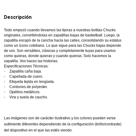
Descripción
Todo empezó cuando llevamos las tijeras a nuestras botitas Chucks
originales, convirtiéndolas en zapatillas bajas de basketball. Luego, la
zapatilla escapó de la cancha hacia las calles, consolidando su estatus
como un ícono cotidiano. Lo que sigue para las Chucks bajas depende
de vos. Son versátiles, clásicas y completamente tuyas para usarlos
como quieras, donde quieras y cuando quieras. Solo hacemos la
zapatilla. Vos haces las historias.
Especificaciones Técnicas:
-
Zapatilla caña baja.
-
Capellada de cuero.
-
Etiqueta tejida en lengüeta.
-
Cordones de polyester.
-
Ojalillos metálicos.
-
Vira y suela de caucho.
Las imágenes son de carácter ilustrativo y los colores pueden verse
sutilmente diferentes dependiendo de la configuración (brillo/contraste)
del dispositivo en el que las estés viendo.