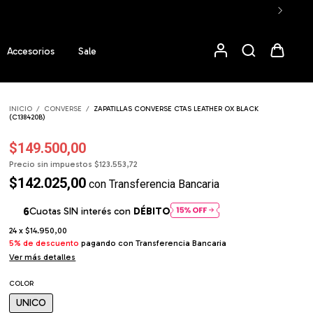
Accesorios
Sale
INICIO
/
CONVERSE
/
ZAPATILLAS CONVERSE CTAS LEATHER OX BLACK
(C138420B)
$149.500,00
Precio sin impuestos
$123.553,72
$142.025,00
con
Transferencia Bancaria
Cuotas SIN interés con
DÉBITO
24
x
$14.950,00
5% de descuento
pagando con Transferencia Bancaria
Ver más detalles
COLOR
UNICO