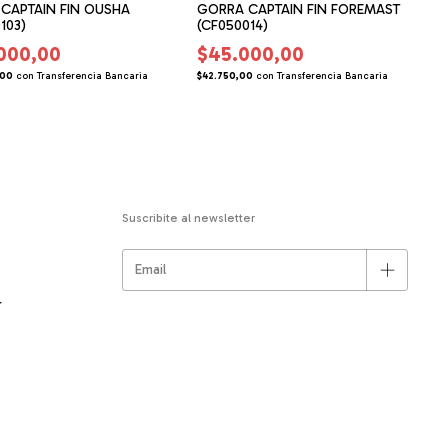
 CAPTAIN FIN OUSHA
GORRA CAPTAIN FIN FOREMAST
103)
(CF050014)
000,00
$45.000,00
$
,00
con
Transferencia Bancaria
$42.750,00
con
Transferencia Bancaria
Suscribite al newsletter
r