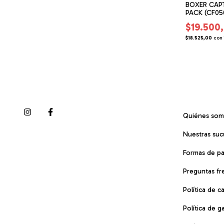
ROTON
CINTO ZIMITH HENNER
BOXER CAPTA
(ZH060103)
PACK (CF05
$25.000,00
$19.500
erencia Bancaria
$23.750,00
con
Transferencia Bancaria
$18.525,00
con
Quiénes so
Nuestras suc
Formas de p
Preguntas fr
Política de 
Política de g