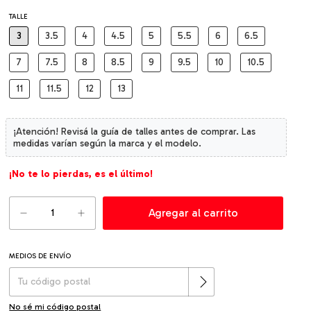
TALLE
3
3.5
4
4.5
5
5.5
6
6.5
7
7.5
8
8.5
9
9.5
10
10.5
11
11.5
12
13
¡No te lo pierdas, es el último!
MEDIOS DE ENVÍO
Cambiar CP
Entregas para el CP:
No sé mi código postal