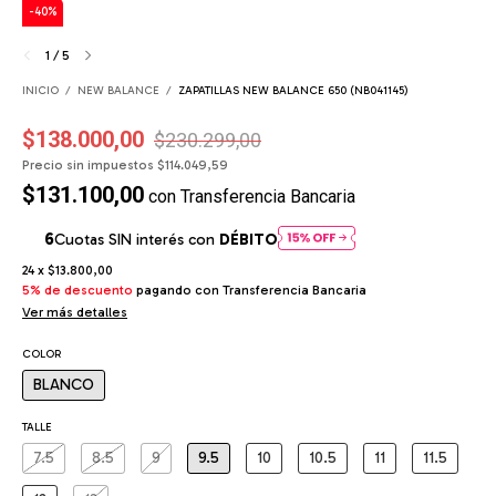
-
40
%
1
/
5
INICIO
/
NEW BALANCE
/
ZAPATILLAS NEW BALANCE 650 (NB041145)
$138.000,00
$230.299,00
Precio sin impuestos
$114.049,59
$131.100,00
con
Transferencia Bancaria
Cuotas SIN interés con
DÉBITO
24
x
$13.800,00
5% de descuento
pagando con Transferencia Bancaria
Ver más detalles
COLOR
BLANCO
TALLE
7.5
8.5
9
9.5
10
10.5
11
11.5