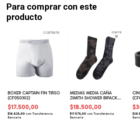
Para comprar con este
producto
BOXER CAPTAIN FIN TIRSO
MEDIAS MEDIA CAÑA
CIN
(CF050302)
ZIMITH SHOWER BIPACK
(CF
(ZH060203)
$17.500,00
$18.500,00
$3
$16.625,00
con
Transferencia
$17.575,00
con
Transferencia
$28.
Bancaria
Bancaria
Banc