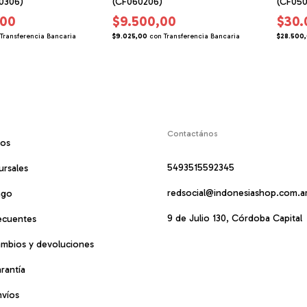
0306)
(CF060206)
(CF050
,00
$9.500,00
$30.
Transferencia Bancaria
$9.025,00
con
Transferencia Bancaria
$28.500
Contactános
mos
5493515592345
ursales
redsocial@indonesiashop.com.a
ago
9 de Julio 130, Córdoba Capital
ecuentes
cambios y devoluciones
arantía
nvíos