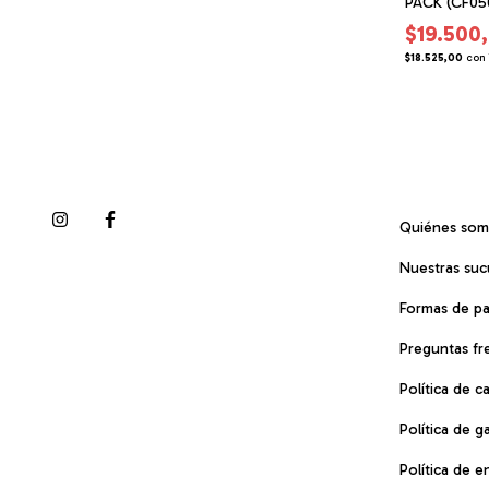
(ZH050104)
PACK (CF05
$25.000,00
$19.500
ferencia Bancaria
$23.750,00
con
Transferencia Bancaria
$18.525,00
con
Quiénes so
Nuestras suc
Formas de p
Preguntas fr
Política de 
Política de g
Política de e