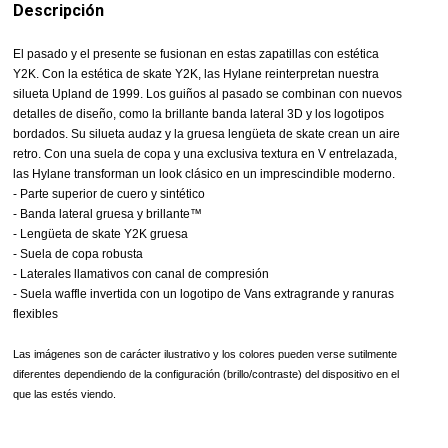
Descripción
El pasado y el presente se fusionan en estas zapatillas con estética
Y2K. Con la estética de skate Y2K, las Hylane reinterpretan nuestra
silueta Upland de 1999. Los guiños al pasado se combinan con nuevos
detalles de diseño, como la brillante banda lateral 3D y los logotipos
bordados. Su silueta audaz y la gruesa lengüeta de skate crean un aire
retro. Con una suela de copa y una exclusiva textura en V entrelazada,
las Hylane transforman un look clásico en un imprescindible moderno.
- Parte superior de cuero y sintético
- Banda lateral gruesa y brillante™
- Lengüeta de skate Y2K gruesa
- Suela de copa robusta
- Laterales llamativos con canal de compresión
- Suela waffle invertida con un logotipo de Vans extragrande y ranuras
flexibles
Las imágenes son de carácter ilustrativo y los colores pueden verse sutilmente
diferentes dependiendo de la configuración (brillo/contraste) del dispositivo en el
que las estés viendo.