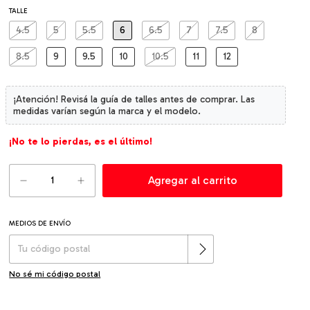
TALLE
4.5
5
5.5
6
6.5
7
7.5
8
8.5
9
9.5
10
10.5
11
12
¡No te lo pierdas, es el último!
MEDIOS DE ENVÍO
Cambiar CP
Entregas para el CP:
No sé mi código postal