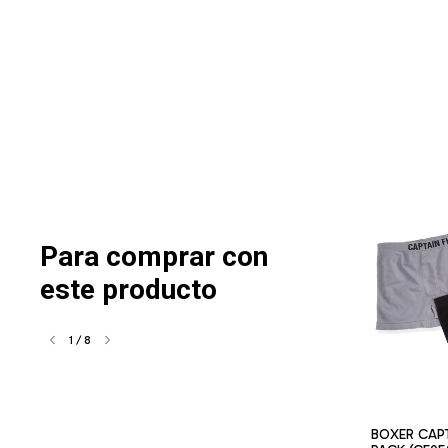
Para comprar con
este producto
1
/
8
ZIMITH BLOC
CINTO ZIMITH JAXON
BOXER CAPTA