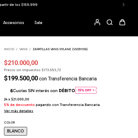
Accesorios
Sale
INICIO
/
VANS
/
ZAPATILLAS VANS HYLANE (VS051106)
$210.000,00
Precio sin impuestos
$173.553,72
$199.500,00
con
Transferencia Bancaria
Cuotas SIN interés con
DÉBITO
24
x
$21.000,00
5% de descuento
pagando con Transferencia Bancaria
Ver más detalles
COLOR
BLANCO