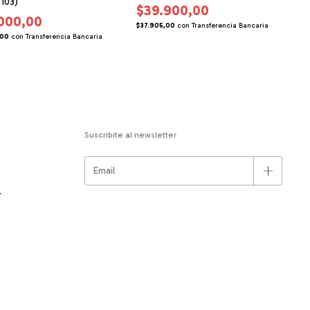
103)
$39.900,00
000,00
$37.905,00
con
Transferencia Bancaria
$
,00
con
Transferencia Bancaria
Suscribite al newsletter
r