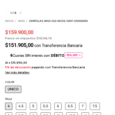
1
/
6
INICIO
/
VANS
/
ZAPATILLAS VANS OLD SKOOL NAVY (VS002000)
$159.900,00
Precio sin impuestos
$132.148,76
$151.905,00
con
Transferencia Bancaria
Cuotas SIN interés con
DÉBITO
24
x
$15.990,00
5% de descuento
pagando con Transferencia Bancaria
Ver más detalles
COLOR
UNICO
TALLE
4
4.5
5
5.5
6
6.5
7
7.5