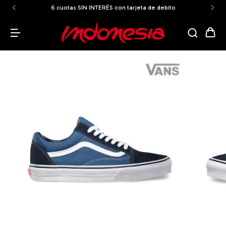
ENVÍOS GRATIS A TODO EL PAÍS a partir de los $159.999