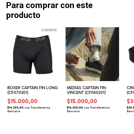
Para comprar con este
producto
MEDIAS CAPTAIN FIN
CIN
BOXER CAPTAIN FIN LONG
VINCENT (CF060201)
(CF
(CF070301)
$15.000,00
$3
$15.000,00
$14.250,00
con
Transferencia
$28.
$14.250,00
con
Transferencia
Bancaria
Banc
Bancaria