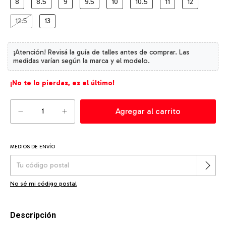
8
8.5
9
9.5
10
10.5
11
12
12.5
13
¡No te lo pierdas, es el último!
MEDIOS DE ENVÍO
Cambiar CP
Entregas para el CP:
No sé mi código postal
Descripción