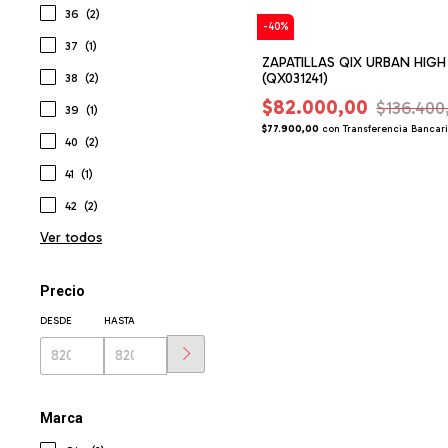
36
(2)
-
40
%
37
(1)
ZAPATILLAS QIX URBAN HIGH
(QX031241)
38
(2)
$82.000,00
$136.400
39
(1)
$77.900,00
con
Transferencia Bancar
40
(2)
41
(1)
42
(2)
Ver todos
Precio
DESDE
HASTA
Marca