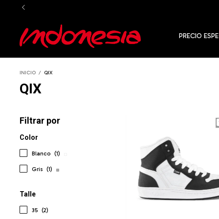
PRECIO ESPE
INICIO
/
QIX
QIX
Filtrar por
Color
Blanco
(1)
Gris
(1)
Talle
35
(2)