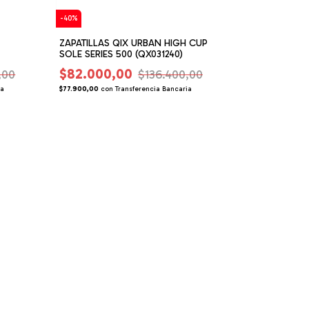
-
40
%
ZAPATILLAS QIX URBAN HIGH CUP
SOLE SERIES 500 (QX031240)
$82.000,00
,00
$136.400,00
ia
$77.900,00
con
Transferencia Bancaria