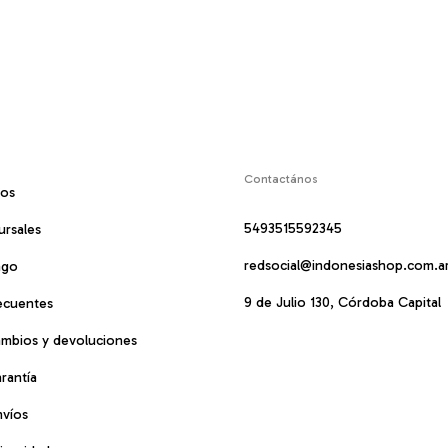
Contactános
mos
5493515592345
ursales
redsocial@indonesiashop.com.a
ago
9 de Julio 130, Córdoba Capital
ecuentes
cambios y devoluciones
arantía
nvíos