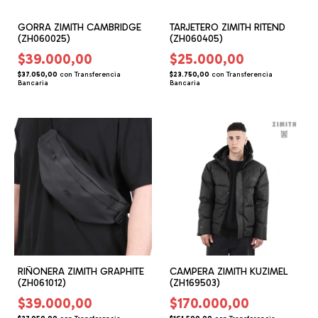
GORRA ZIMITH CAMBRIDGE
TARJETERO ZIMITH RITEND
(ZH060025)
(ZH060405)
$39.000,00
$25.000,00
$37.050,00
con
Transferencia
$23.750,00
con
Transferencia
Bancaria
Bancaria
RIÑONERA ZIMITH GRAPHITE
CAMPERA ZIMITH KUZIMEL
(ZH061012)
(ZH169503)
$39.000,00
$170.000,00