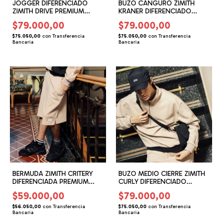
JOGGER DIFERENCIADO
BUZO CANGURO ZIMITH
ZIMITH DRIVE PREMIUM
KRANER DIFERENCIADO
BASICS (ZH262501)
PREMIUM BASICS
$79.000,00
$79.000,00
(ZH266202)
$75.050,00
con
Transferencia
$75.050,00
con
Transferencia
Bancaria
Bancaria
BERMUDA ZIMITH CRITERY
BUZO MEDIO CIERRE ZIMITH
DIFERENCIADA PREMIUM
CURLY DIFERENCIADO
BASICS (ZH263506)
PREMIUM BASICS (ZH266101)
$59.000,00
$79.000,00
$56.050,00
con
Transferencia
$75.050,00
con
Transferencia
Bancaria
Bancaria