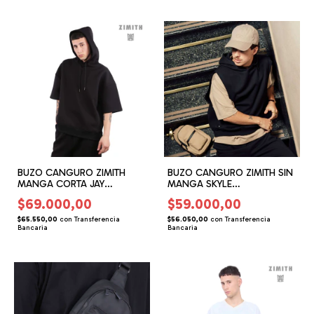
BUZO CANGURO ZIMITH
BUZO CANGURO ZIMITH SIN
MANGA CORTA JAY
MANGA SKYLE
DIFERENCIADO PREMIUM
DIFERENCIADO PREMIUM
$69.000,00
$59.000,00
BASICS (ZH266801)
BASICS (ZH266201)
$65.550,00
con
Transferencia
$56.050,00
con
Transferencia
Bancaria
Bancaria