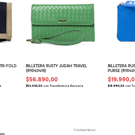
TRI-FOLD
BILLETERA RUSTY JUDAH TRAVEL
BILLETERA R
(RY040419)
PURSE (RY040
$56.890,00
$19.990,
a
$54.045,50
con
Transferencia Bancaria
$18.990,50
con
Tr
Contactános
mos