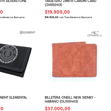
MITH SILVERSTONE
TARJETERO ZIMITH CARDIN CARD
(ZH050413)
00
$19.900,00
ansferencia Bancaria
$18.905,00
con
Transferencia Bancaria
EMENT ELEMENTAL
BILLETERA ONEILL NEW SIDNEY -
HABANO (OL000403)
00
$37.000,00