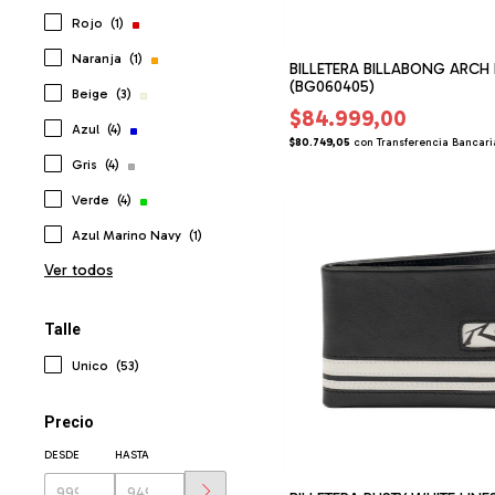
Rojo
(1)
Naranja
(1)
BILLETERA BILLABONG ARCH
(BG060405)
Beige
(3)
$84.999,00
Azul
(4)
$80.749,05
con
Transferencia Bancari
Gris
(4)
Verde
(4)
Azul Marino Navy
(1)
Ver todos
Talle
Unico
(53)
Precio
DESDE
HASTA