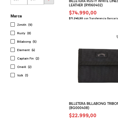
BILLETERA RUSTY WHITE LINE
LEATHER (RY060402)
$74.990,00
Marca
$71.240,50
con
Transferencia Bancari
Zimith
(9)
Rusty
(8)
Billabong
(5)
Element
(4)
Captain Fin
(2)
Oneill
(2)
Vulk
(1)
BILLETERA BILLABONG TRIBO
(BG000408)
$22.999,00