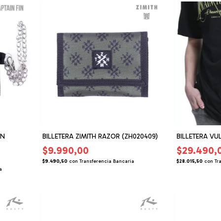
IN
BILLETERA ZIMITH RAZOR (ZH020409)
BILLETERA VU
$9.990,00
$29.490,
$9.490,50
con
Transferencia Bancaria
$28.015,50
con
Tr
a