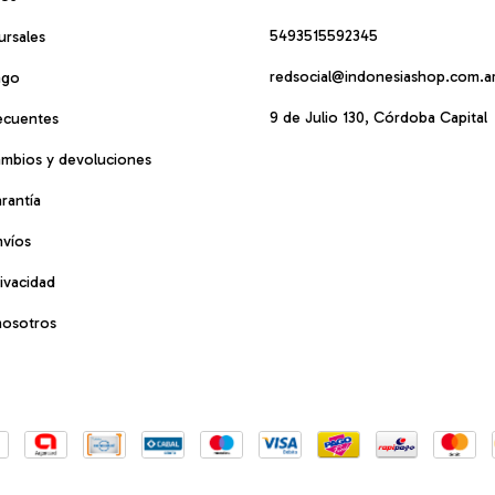
5493515592345
ursales
redsocial@indonesiashop.com.a
ago
9 de Julio 130, Córdoba Capital
ecuentes
cambios y devoluciones
arantía
nvíos
rivacidad
nosotros