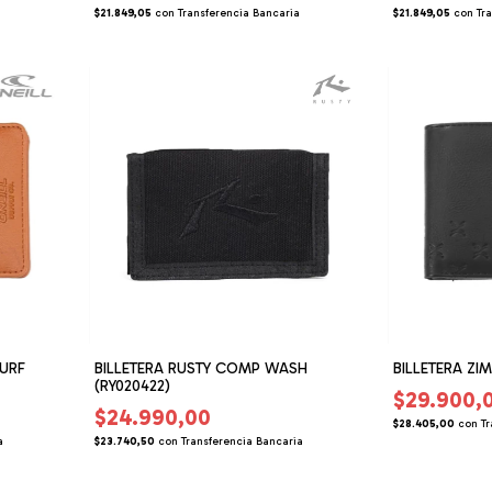
a
$21.849,05
con
Transferencia Bancaria
$21.849,05
con
Tr
SURF
BILLETERA RUSTY COMP WASH
BILLETERA ZIM
(RY020422)
$29.900,
$24.990,00
$28.405,00
con
Tr
a
$23.740,50
con
Transferencia Bancaria