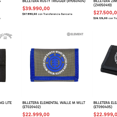
S
BILLETERA RUSTY TRIGGER (RY060404)
BILLETERA ZI
(ZH050410)
$39.990,00
$27.500,
$37.990,50
con
Transferencia Bancaria
a
$26.125,00
con
Tr
NG LITE
BILLETERA ELEMENTAL WALLE M WLLT
BILLETERA EL
(ET020402)
(ET090405)
$22.999,00
$22.999,