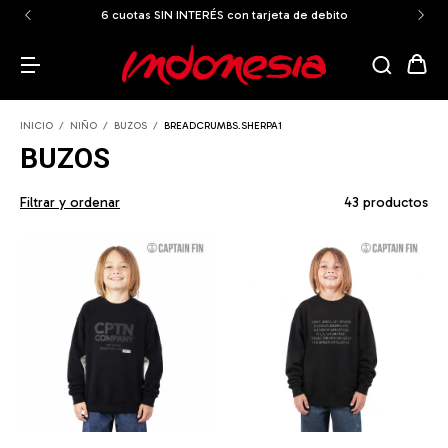
ENVÍOS GRATIS A TODO EL PAÍS a partir de los $159.999
INICIO
/
NIÑO
/
BUZOS
/
BREADCRUMBS.SHERPA1
BUZOS
Filtrar y ordenar
43 productos