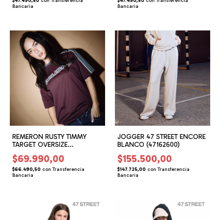
$47.490,50
con
Transferencia
$47.490,50
con
Transferencia
Bancaria
Bancaria
REMERON RUSTY TIMMY
JOGGER 47 STREET ENCORE
TARGET OVERSIZE
BLANCO (47162600)
(RG165803)
$69.990,00
$155.500,00
$66.490,50
con
Transferencia
$147.725,00
con
Transferencia
Bancaria
Bancaria