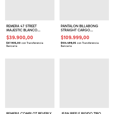
REMERA 47 STREET
PANTALON BILLABONG
MAJESTIC BLANCO
STRAIGHT CARGO
(47245813)
(BG152504)
$39.900,00
$109.999,00
$37.905,00
con
Transferencia
$104.499,05
con
Transferencia
Bancaria
Bancaria
REMERA COMPLOT BEVERLY
JEAN RIFFLE RIGIDO TIRO