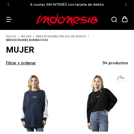
ENVÍOS GRATIS A TODO EL PAÍS a partir de los $159.999
INICIO
/
MUJER
/
BREADCRUMBS.TRAJES-DE-BANO1
/
BREADCRUMBS.BOMBACHAS
MUJER
Filtrar y ordenar
94 productos