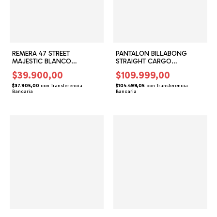
REMERA 47 STREET
PANTALON BILLABONG
MAJESTIC BLANCO
STRAIGHT CARGO
(47245813)
(BG152504)
$39.900,00
$109.999,00
$37.905,00
con
Transferencia
$104.499,05
con
Transferencia
Bancaria
Bancaria