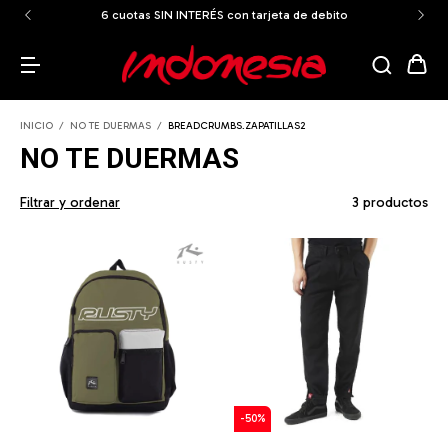
6 cuotas SIN INTERÉS con tarjeta de debito
INICIO
/
NO TE DUERMAS
/
BREADCRUMBS.ZAPATILLAS2
NO TE DUERMAS
Filtrar y ordenar
3 productos
-
50
%