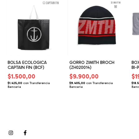
BOLSA ECOLOGICA
GORRO ZIMITH BROCH
BOX
CAPTAIN FIN (BCF)
(ZH020014)
BI-
$1.500,00
$9.900,00
$1
$1.425,00
con
Transferencia
$9.405,00
con
Transferencia
$18.
Bancaria
Bancaria
Banc