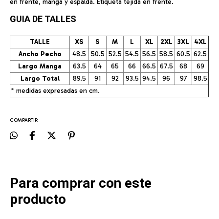
en frente, manga y espalda. Etiqueta tejida en frente.
GUIA DE TALLES
TALLE
XS
S
M
L
XL
2XL
3XL
4XL
Ancho Pecho
48.5
50.5
52.5
54.5
56.5
58.5
60.5
62.5
Largo Manga
63.5
64
65
66
66.5
67.5
68
69
Largo Total
89.5
91
92
93.5
94.5
96
97
98.5
* medidas expresadas en cm.
COMPARTIR
Para comprar con este
producto