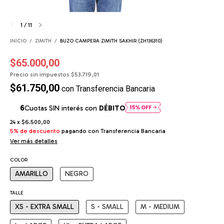
1
/
11
INICIO
/
ZIMITH
/
BUZO CAMPERA ZIMITH SAKHIR (ZH136310)
$65.000,00
Precio sin impuestos
$53.719,01
$61.750,00
con
Transferencia Bancaria
Cuotas SIN interés con
DÉBITO
24
x
$6.500,00
5% de descuento
pagando con Transferencia Bancaria
Ver más detalles
COLOR
AMARILLO
NEGRO
TALLE
XS - EXTRA SMALL
S - SMALL
M - MEDIUM