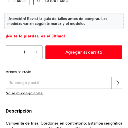
L - LARGE
XL - EXTRA LARGE
¡No te lo pierdas, es el último!
MEDIOS DE ENVÍO
Cambiar CP
Entregas para el CP:
No sé mi código postal
Descripción
Camperita de frisa. Cordones en contratono. Estampa serigráfica