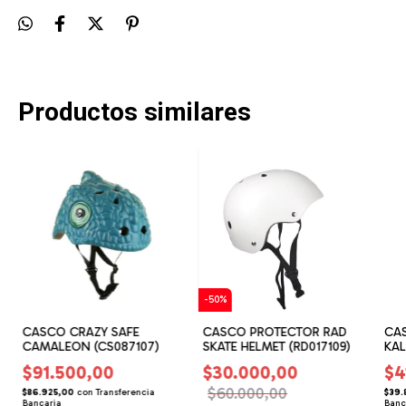
Productos similares
-
50
%
CASCO CRAZY SAFE
CASCO PROTECTOR RAD
CAS
CAMALEON (CS087107)
SKATE HELMET (RD017109)
KAL
(KA
$91.500,00
$30.000,00
$4
$60.000,00
$86.925,00
con
Transferencia
$39.
Bancaria
Banc