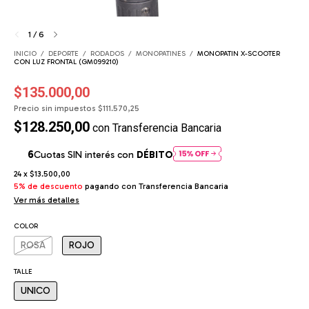
1
/
6
INICIO
/
DEPORTE
/
RODADOS
/
MONOPATINES
/
MONOPATIN X-SCOOTER
CON LUZ FRONTAL (GM099210)
$135.000,00
Precio sin impuestos
$111.570,25
$128.250,00
con
Transferencia Bancaria
Cuotas SIN interés con
DÉBITO
24
x
$13.500,00
5% de descuento
pagando con Transferencia Bancaria
Ver más detalles
COLOR
ROSA
ROJO
TALLE
UNICO