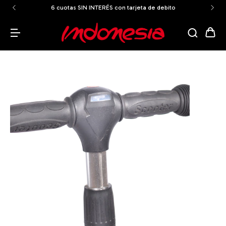
on tarjeta de debito
ENVÍOS GRATIS A TODO EL PAÍS a par