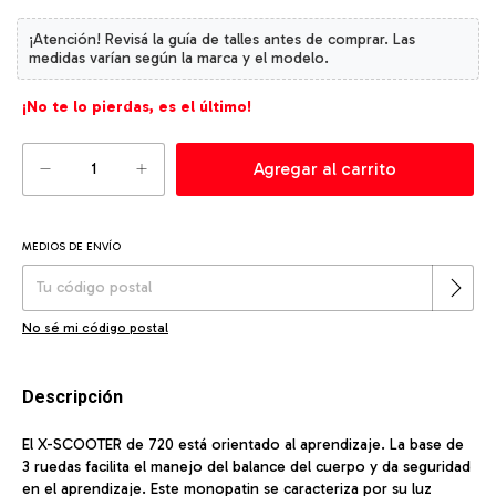
¡No te lo pierdas, es el último!
MEDIOS DE ENVÍO
Cambiar CP
Entregas para el CP:
No sé mi código postal
Descripción
El X-SCOOTER de 720 está orientado al aprendizaje. La base de
3 ruedas facilita el manejo del balance del cuerpo y da seguridad
en el aprendizaje. Este monopatin se caracteriza por su luz