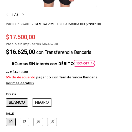
1
/
3
INICIO
/
ZIMITH
/
REMERA ZIMITH SICBA BASICA KID (ZN185100)
$17.500,00
Precio sin impuestos
$14.462,81
$16.625,00
con
Transferencia Bancaria
Cuotas SIN interés con
DÉBITO
24
x
$1.750,00
5% de descuento
pagando con Transferencia Bancaria
Ver más detalles
COLOR
BLANCO
NEGRO
TALLE
10
12
14
16