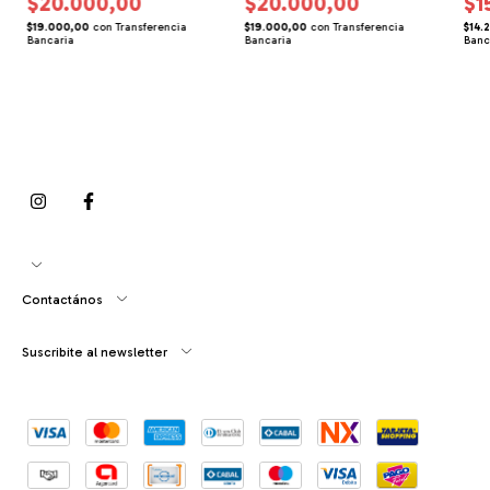
$20.000,00
$20.000,00
$1
$19.000,00
con
Transferencia
$19.000,00
con
Transferencia
$14.
Bancaria
Bancaria
Banc
Contactános
Suscribite al newsletter