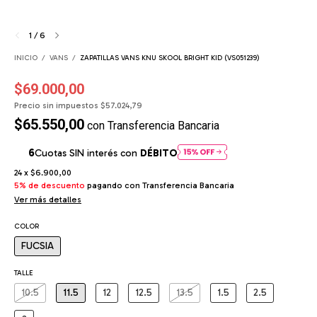
1
/
6
INICIO
/
VANS
/
ZAPATILLAS VANS KNU SKOOL BRIGHT KID (VS051239)
$69.000,00
Precio sin impuestos
$57.024,79
$65.550,00
con
Transferencia Bancaria
Cuotas SIN interés con
DÉBITO
24
x
$6.900,00
5% de descuento
pagando con Transferencia Bancaria
Ver más detalles
COLOR
FUCSIA
TALLE
10.5
11.5
12
12.5
13.5
1.5
2.5