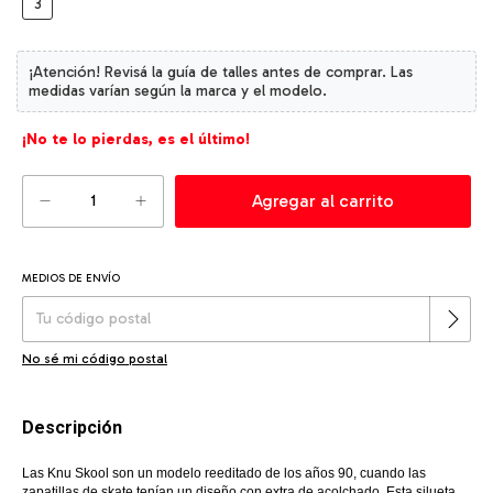
3
¡No te lo pierdas, es el último!
MEDIOS DE ENVÍO
Cambiar CP
Entregas para el CP:
No sé mi código postal
Descripción
Las Knu Skool son un modelo reeditado de los años 90, cuando las
zapatillas de skate tenían un diseño con extra de acolchado. Esta silueta