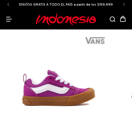
ENVÍOS GRATIS A TODO EL PAÍS a partir de los $159.999