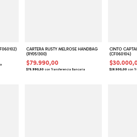
F060102)
CARTERA RUSTY MELROSE HANDBAG
CINTO CAPTAI
(RY051300)
(CF060104)
$79.990,00
$30.000,
ia
$75.990,50
con
Transferencia Bancaria
$28.500,00
con
T