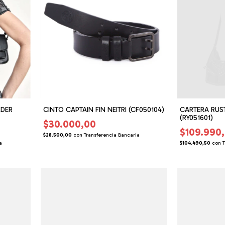
LDER
CINTO CAPTAIN FIN NEITRI (CF050104)
CARTERA RUS
(RY051601)
$30.000,00
$109.990
$28.500,00
con
Transferencia Bancaria
a
$104.490,50
con
T