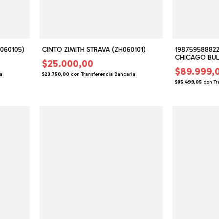
F060105)
CINTO ZIMITH STRAVA (ZH060101)
198759588822
CHICAGO BUL
$25.000,00
BLOCK - BEIG
$89.999,
(NE050133)
ia
$23.750,00
con
Transferencia Bancaria
$85.499,05
con
Tr