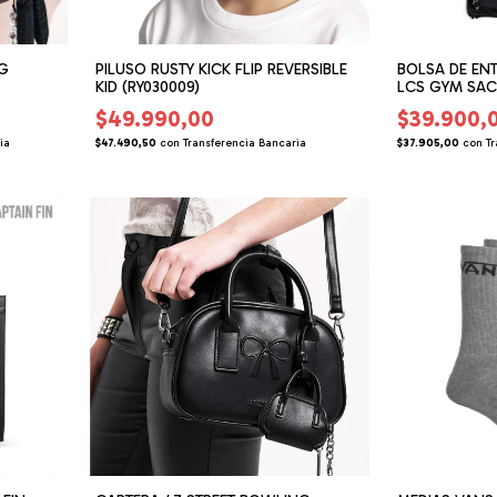
NG
PILUSO RUSTY KICK FLIP REVERSIBLE
BOLSA DE EN
KID (RY030009)
LCS GYM SAC
$49.990,00
$39.900,
ia
$47.490,50
con
Transferencia Bancaria
$37.905,00
con
Tr