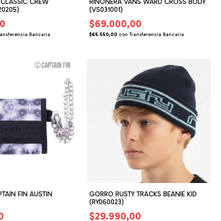
 CLASSIC CREW
RIÑONERA VANS WARD CROSS BODY
20205)
(VS031001)
00
$69.000,00
ransferencia Bancaria
$65.550,00
con
Transferencia Bancaria
PTAIN FIN AUSTIN
GORRO RUSTY TRACKS BEANIE KID
(RY060023)
0
$29.990,00