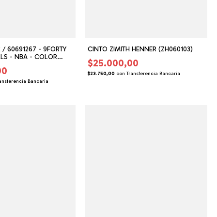
 / 60691267 - 9FORTY
CINTO ZIMITH HENNER (ZH060103)
LS - NBA - COLOR
$25.000,00
E CLARO - OSFM
00
$23.750,00
con
Transferencia Bancaria
ansferencia Bancaria