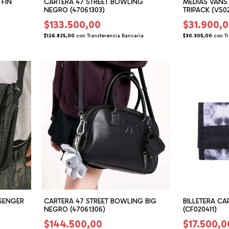
 FIN
CARTERA 47 STREET BOWLING
MEDIAS VANS
NEGRO (47061303)
TRIPACK (VS0
$133.500,00
$31.900,
$126.825,00
con
Transferencia Bancaria
$30.305,00
con
T
SENGER
CARTERA 47 STREET BOWLING BIG
BILLETERA CA
NEGRO (47061306)
(CF020411)
$144.500,00
$17.500,0