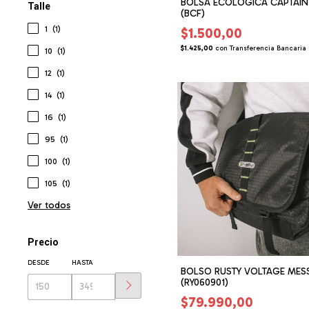
BOLSA ECOLOGICA CAPTAIN
Talle
(BCF)
1
(1)
$1.500,00
$1.425,00
con
Transferencia Bancaria
10
(1)
12
(1)
14
(1)
16
(1)
95
(1)
100
(1)
105
(1)
Ver todos
Precio
DESDE
HASTA
BOLSO RUSTY VOLTAGE MES
(RY060901)
$79.990,00