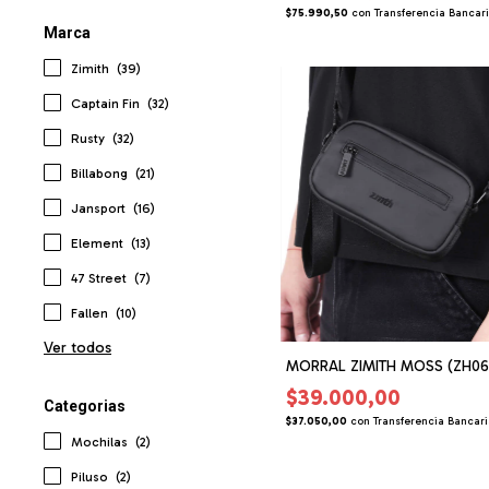
$75.990,50
con
Transferencia Bancar
Marca
Zimith
(39)
Captain Fin
(32)
Rusty
(32)
Billabong
(21)
Jansport
(16)
Element
(13)
47 Street
(7)
Fallen
(10)
Ver todos
MORRAL ZIMITH MOSS (ZH06
$39.000,00
Categorias
$37.050,00
con
Transferencia Bancar
Mochilas
(2)
Piluso
(2)