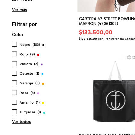
Ver más
CARTERA 47 STREET BOWLI
MARRON (47061302)
Filtrar por
$133.500,00
Color
$126.825,00
con
Transferencia Bancar
Negro
(183)
Rojo
(9)
Violeta
(2)
Celeste
(1)
Naranja
(8)
Rosa
(8)
Amarillo
(4)
Turquesa
(1)
Ver todos