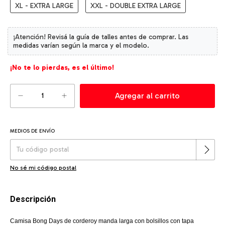
XL - EXTRA LARGE
XXL - DOUBLE EXTRA LARGE
¡No te lo pierdas, es el último!
MEDIOS DE ENVÍO
Cambiar CP
Entregas para el CP:
No sé mi código postal
Descripción
Camisa Bong Days de corderoy manda larga con bolsillos con tapa