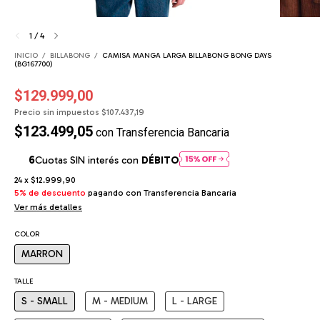
1
/
4
INICIO
/
BILLABONG
/
CAMISA MANGA LARGA BILLABONG BONG DAYS
(BG167700)
$129.999,00
Precio sin impuestos
$107.437,19
$123.499,05
con
Transferencia Bancaria
Cuotas SIN interés con
DÉBITO
24
x
$12.999,90
5% de descuento
pagando con Transferencia Bancaria
Ver más detalles
COLOR
MARRON
TALLE
S - SMALL
M - MEDIUM
L - LARGE