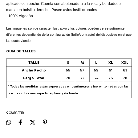
aplicados en pecho. Cuenta con abotonadura a la vista y bordadode
marca en bolsillo derecho. Posee avios institucionales.
- 100% Algodón
Las imágenes son de carácter ilustrativo y los colores pueden verse sutilmente
diferentes dependiendo de la configuración (brillo/contraste) del dispositivo en el que
las estés viendo.
GUIA DE TALLES
TALLE
S
M
L
XL
XXL
Ancho Pecho
55
57
59
61
63
Largo Total
70
72
74
76
78
* Todas las medidas están expresadas en centímetros y fueron tomadas con las
prendas sobre una superficie plana y de frente.
COMPARTIR