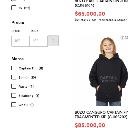
BUZO BASE CAPTAIN FIN JUN
(CJ166104)
16
(112)
$65.000,00
$61.750,00
con
Transferencia Bancari
Precio
DESDE
HASTA
Marca
Captain Fin
(11)
Zimith
(10)
Rusty
(7)
Billabong
(3)
Oneill
(1)
BUZO CANGURO CAPTAIN FI
FRAGMENTED KID (CJ166202)
$85.000,00