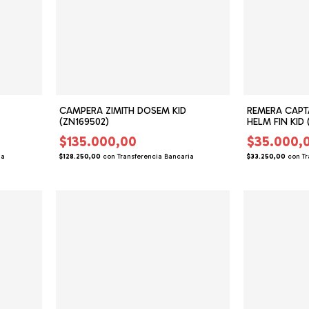
CAMPERA ZIMITH DOSEM KID
REMERA CAPTA
(ZN169502)
HELM FIN KID 
$135.000,00
$35.000,
ia
$128.250,00
con
Transferencia Bancaria
$33.250,00
con
Tr