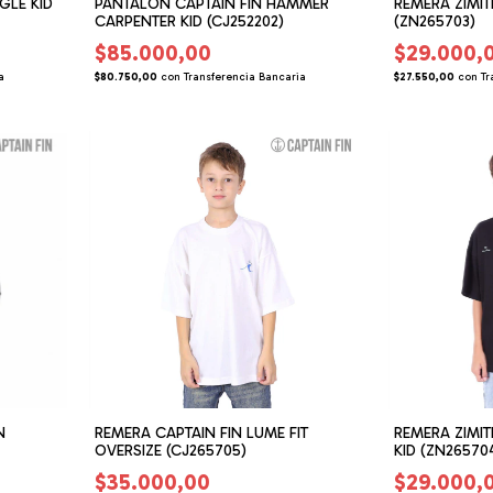
GLE KID
PANTALON CAPTAIN FIN HAMMER
REMERA ZIMIT
CARPENTER KID (CJ252202)
(ZN265703)
$85.000,00
$29.000,
a
$80.750,00
con
Transferencia Bancaria
$27.550,00
con
Tr
N
REMERA CAPTAIN FIN LUME FIT
REMERA ZIMIT
OVERSIZE (CJ265705)
KID (ZN26570
$35.000,00
$29.000,