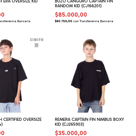
H ERA OVERSIZE KID
BUZO CANGURO CAPTAIN FIN
RANDOM KID (CJ166201)
00
$85.000,00
ansferencia Bancaria
$80.750,00
con
Transferencia Bancaria
H CERTIFIED OVERSIZE
REMERA CAPTAIN FIN NIMBUS BOXY
4)
KID (CJ265903)
00
$35.000,00