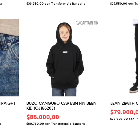
ia
$33.250,00
con
Transferencia Bancaria
$27.550,00
con
Tr
TRAIGHT
BUZO CANGURO CAPTAIN FIN BEEN
JEAN ZIMITH C
KID (CJ166203)
$79.900,
$85.000,00
$75.905,00
con
T
ia
$80.750,00
con
Transferencia Bancaria