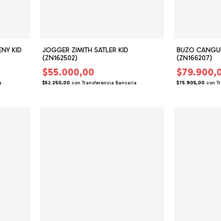
NY KID
JOGGER ZIMITH SATLER KID
BUZO CANGUR
(ZN162502)
(ZN166207)
$55.000,00
$79.900,
a
$52.250,00
con
Transferencia Bancaria
$75.905,00
con
T