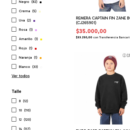
Negro
(82)
Crema
(5)
REMERA CAPTAIN FIN ZANE B
Uva
(2)
(CJ265901)
$35.000,00
Rosa
(1)
$33.250,00
con
Transferencia Bancar
Amarillo
(1)
Rojo
(1)
Naranja
(1)
Blanco
(33)
Ver todos
Talle
8
(12)
10
(110)
12
(120)
14
(117)